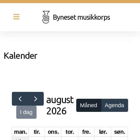
Byneset musikkorps
Kalender
Historie
Styret
august
Dirigent
Måned
Agenda
2026
I dag
Besetning
man.
tir.
ons.
tor.
fre.
lør.
søn.